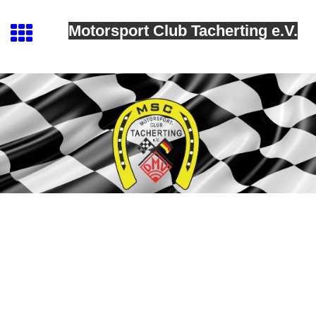
Motorsport Club Tacherting e.V.
MSC Tacherting
Ergebnisse MSC Tacherting (LG/BM)